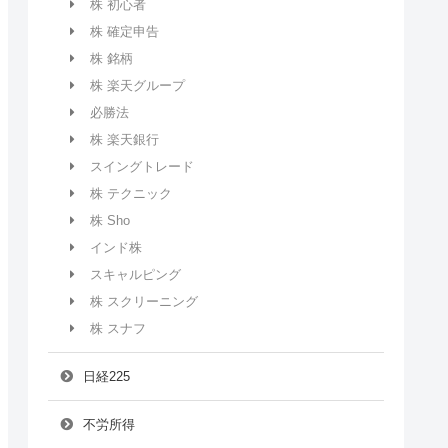
株 初心者
株 確定申告
株 銘柄
株 楽天グループ
必勝法
株 楽天銀行
スイングトレード
株 テクニック
株 Sho
インド株
スキャルピング
株 スクリーニング
株 スナフ
日経225
不労所得