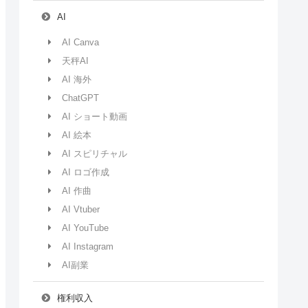
AI
AI Canva
天秤AI
AI 海外
ChatGPT
AI ショート動画
AI 絵本
AI スピリチャル
AI ロゴ作成
AI 作曲
AI Vtuber
AI YouTube
AI Instagram
AI副業
権利収入