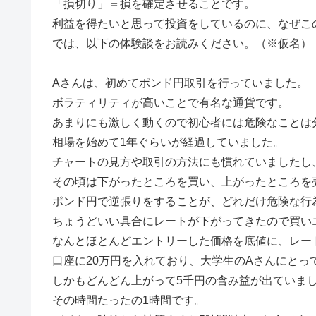
「損切り」＝損を確定させることです。
利益を得たいと思って投資をしているのに、なぜこ
では、以下の体験談をお読みください。（※仮名）
Aさんは、初めてポンド円取引を行っていました。
ボラティリティが高いことで有名な通貨です。
あまりにも激しく動くので初心者には危険なことは
相場を始めて1年ぐらいが経過していました。
チャートの見方や取引の方法にも慣れていましたし
その頃は下がったところを買い、上がったところを
ポンド円で逆張りをすることが、どれだけ危険な行
ちょうどいい具合にレートが下がってきたので買い
なんとほとんどエントリーした価格を底値に、レー
口座に20万円を入れており、大学生のAさんにとっ
しかもどんどん上がって5千円の含み益が出ていま
その時間たったの1時間です。