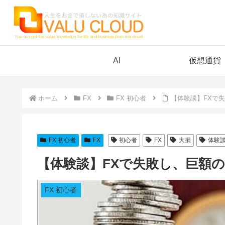
AI
仮想通貨
ホーム
FX
FX 初心者
【体験談】FXで
FX 初心者
FX
初心者
FX
大損
体験
【体験談】FXで失敗し、巨額
FX 初心者