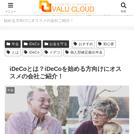
メニュー
検索
ホーム
お金を守る
年金
iDeCoとは？iDeCoを
始める方向けにオススメの会社ご紹介！
年金
iDeCo
お金を守る
おすすめ
初心者
とは
iDeCo
イデコ
個人型確定拠出年金
iDeCoとは？iDeCoを始める方向けにオス
スメの会社ご紹介！
年金