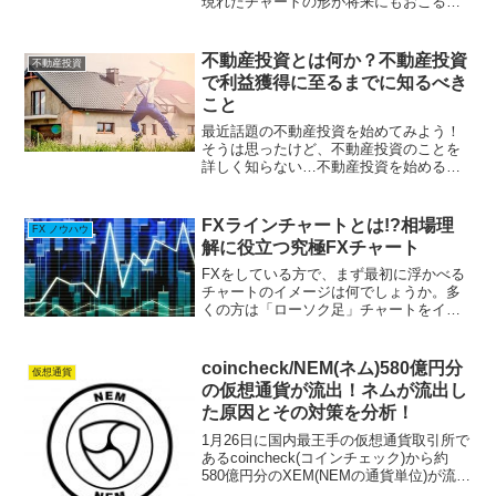
現れたチャートの形が将来にもおこる可
能性が非常に高いのです。大勢の投資家
が重視するチャートパターンを知ってい
れば、まだまだトレンドは続いていくか
不動産投資とは何か？不動産投資
不動産投資
も、ここで反転する可能...
で利益獲得に至るまでに知るべき
こと
最近話題の不動産投資を始めてみよう！
そうは思ったけど、不動産投資のことを
詳しく知らない…不動産投資を始めるた
めにどうしたらいいのか分からない…そ
もそも不動産投資ってどんなものがある
んだろう…このような悩みを抱えている
FXラインチャートとは!?相場理
FX ノウハウ
方も多いのではないでしょ...
解に役立つ究極FXチャート
FXをしている方で、まず最初に浮かべる
チャートのイメージは何でしょうか。多
くの方は「ローソク足」チャートをイメ
ージすることでしょう。ローソク足は、
高値、底値、ヒゲなどあらゆる面で価格
を分析するのに役立つツールです。世界
coincheck/NEM(ネム)580億円分
仮想通貨
にはこのほかにも様々な...
の仮想通貨が流出！ネムが流出し
た原因とその対策を分析！
1月26日に国内最王手の仮想通貨取引所で
あるcoincheck(コインチェック)から約
580億円分のXEM(NEMの通貨単位)が流出
し、過去最大の被害として大きな話題と