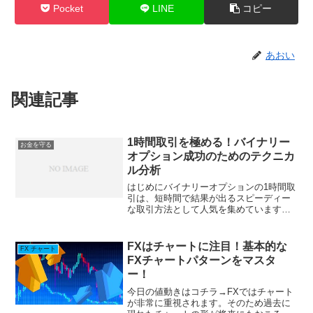
Pocket
LINE
コピー
あおい
関連記事
1時間取引を極める！バイナリー
お金を守る
オプション成功のためのテクニカ
ル分析
はじめにバイナリーオプションの1時間取
引は、短時間で結果が出るスピーディー
な取引方法として人気を集めています。
しかし、その魅力の裏には、大きなリス
クも潜んでいます。この記事では、1時間
取引の基礎から、成功するための戦略、
FXはチャートに注目！基本的な
FX チャート
そして避けるべきリス...
FXチャートパターンをマスタ
ー！
今日の値動きはコチラ→FXではチャート
が非常に重視されます。そのため過去に