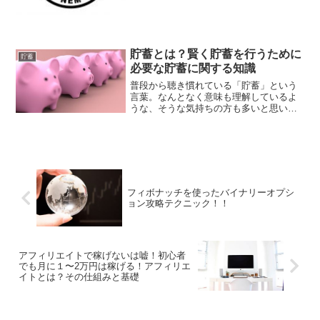
なりました。今回の記事は何故この事件
が起こったのか、その経緯と現状、そ
し...
貯蓄とは？賢く貯蓄を行うために
貯蓄
必要な貯蓄に関する知識
普段から聴き慣れている「貯蓄」という
言葉。なんとなく意味も理解しているよ
うな、そうな気持ちの方も多いと思いま
す。しかし、「貯蓄と貯金の違いはなん
ですか？」と問われた時、即座に明確な
回答をすることができる人はどれだけい
るでしょうか。同じ意味じ...
フィボナッチを使ったバイナリーオプシ
ョン攻略テクニック！！
アフィリエイトで稼げないは嘘！初心者
でも月に１〜2万円は稼げる！アフィリエ
イトとは？その仕組みと基礎