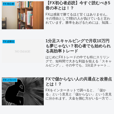
【FX初心者必読】今すぐ読むべき5
FX 初心者
冊の本とは！？
FXは感覚で勝てるほど甘くはありません。
その理由として8割の人が負けていると言わ
れています。勝率をあげるためには、知識を
身につけることが重要です。基本を理解し、
実践を繰り返すことで初めて実力が身につく
のです。「FXを始める前だけど、どの本
を...
1分足スキャルピングで月収10万円
FX 必勝法
も夢じゃない？初心者でも始められ
る高効率トレード
はじめにFXトレードの中でも特にスリリン
グで、短時間で大きな利益を狙える「スキャ
ルピング」。その中でも、1分足チャートを
使ったスキャルピングは、瞬時の値動きに焦
点を当て、エキサイティングな取引体験を提
供します。しかし、1分足スキャルピング
FXで儲からない人の共通点と改善点
FX ノウハウ
は...
とは！？
FXをインターネットで調べると、「儲か
る」という意見と「儲からない」という意見
に分かれます。大金を掴む方がいる一方で、
退場してしまう方も多いということですね。
もしあなたがFXで負けていたり、退場する
のが怖いのであれば、儲からない人の共通点