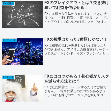
と...
FXのブレイクアウトとは？突き抜け
FX 必勝法
狙いで利益を伸ばせる！
FXには様々な手法が存在します。大きな括
りでは、「押し目買い・戻り売り」と「ブレ
イクアウト」の2つに分けることができま
す。今回ご紹介するブレイクアウトは、FX
において基本となる型の一つです。さっそ
く、FXのブレイクアウトについてお話しし
てい...
FXの相場はたった3種類しかない！
FX チャート
FXは相場の流れを理解しなければ勝つこと
ができません。アメリカの投資家ジョージ・
ソロスが「トレンド・イズ・フレンド」とい
う格言を残したくらい、FXの世界では重要
なものです。本日は絶対に押さえておくべき
相場の知識を徹底的に解説します。高い勝
率...
FXにはコツがある！初心者がリスク
FX 初心者
を減らす方法とは？
FXはただ闇雲にトレードするだけでは勝て
ません。一輪車に乗るのにコツがあるよう
に、FXにも稼ぐコツ、リスクを減らすコツ
があります。今回は初心者が知っておくべき
FXのコツをお伝えします。トレードの参考
にしてください。FXで稼ぐコツとは？>,F...