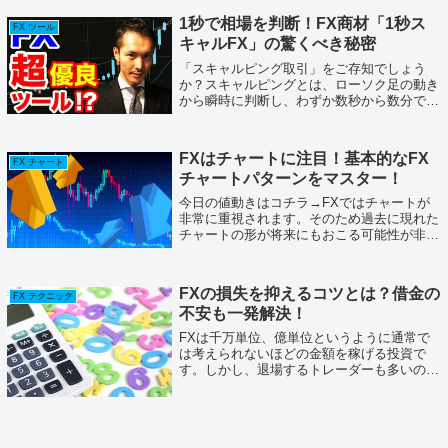
昇...
1秒で相場を判断！FX商材「1秒ス
FX ツール
キャルFX」の驚くべき秘密
「スキャルピング取引」をご存知でしょう
か？スキャルピングとは、ローソク足の動き
から瞬時に判断し、わずか数秒から数分で決
済まで完了するという超短期売買のことで
す。ちなみに価格の値動きから相場を瞬時に
判断する分析を「プライスアクション」と呼
FXはチャートに注目！基本的なFX
びま...
FX チャート
チャートパターンをマスター！
今日の値動きはコチラ→FXではチャートが
非常に重視されます。そのため過去に現れた
チャートの形が将来にもおこる可能性が非常
に高いのです。大勢の投資家が重視するチャ
ートパターンを知っていれば、まだまだトレ
ンドは続いていくかも、ここで反転する可
FXの損失を抑えるコツとは？借金の
能...
FX テクニック
不安も一発解決！
FXは千万単位、億単位というように通常で
は考えられないほどの金額を稼げる投資で
す。しかし、退場するトレーダーも多いのが
事実です。投資をする上で重要なのが、損失
の対策をしておくことです。正しい知識を身
につけ、いざという時に備えましょう！FX
で...