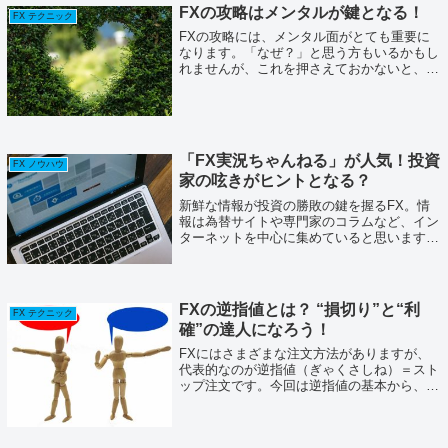
FXの攻略はメンタルが鍵となる！
FX テクニック
FXの攻略には、メンタル面がとても重要に
なります。「なぜ？」と思う方もいるかもし
れませんが、これを押さえておかないと、い
ずれ大きな損失を出してしまう可能性がある
のです。今回は、FXの攻略に必要なメンタ
ルについてのお話をしていきましょう。
FX...
「FX実況ちゃんねる」が人気！投資
FX ノウハウ
家の呟きがヒントとなる？
新鮮な情報が投資の勝敗の鍵を握るFX。情
報は為替サイトや専門家のコラムなど、イン
ターネットを中心に集めていると思います。
実はもう一つ、一風変わった情報の集め方が
あります。FX情報サイト「ザイFX！」の
「FX実況ちゃんねる」をご存知でしょう
か...
FXの逆指値とは？ “損切り”と“利
FX テクニック
確”の達人になろう！
FXにはさまざまな注文方法がありますが、
代表的なのが逆指値（ぎゃくさしね）＝スト
ップ注文です。今回は逆指値の基本から、注
意点、上手な使い方までを解説します。しっ
かりと覚えて、取引していきましょう。FX
の逆指値とは？買いの場合は 「価格が上