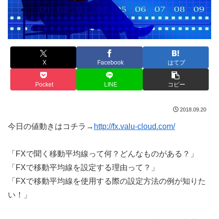
X
Facebook
はてブ
Pocket
LINE
コピー
2018.09.20
今日の値動きはコチラ→
http://fx.valu-cloud.com/
「FXで聞く移動平均線って何？どんなものがある？」
「FXで移動平均線を設定する理由って？」
「FXで移動平均線を使用する際の設定方法の例が知りた
い！」