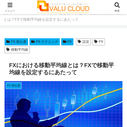
メニュー
検索
ホーム
FX
FX 初心者
FXにおける移動平均線
とは？FXで移動平均線を設定するにあたって
FX 初心者
FX テクニック
FX
設定
FX
移動平均線
FXにおける移動平均線とは？FXで移動平
均線を設定するにあたって
FX 初心者