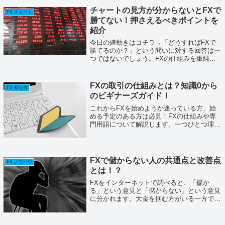
つツールです。世界にはこのほかにも様々
チャートの見方が分からないとFXで
な...
FX チャート
勝てない！押さえるべきポイントを
紹介
今日の値動きはコチラ→「どうすればFXで
勝てるのか？」という問いに対する回答は一
つではないでしょう。FXの仕組みを単純に
表現すれば結果（勝率）は1/2ですが、実際
にはそれよりもずっと低くなる人が大勢いま
す。ほんの一握りの人だけがFXで勝って...
FXの取引の仕組みとは？知識0から
FX 初心者
のビギナーズガイド！
これからFXを始めようか迷っている方、始
める予定のある方は必見！FXの仕組みや専
門用語について解説します。一つひとつ理解
していきましょう。FXの取引の仕組みと
は？FXは海外の通貨を売買して、損益を発
生させる取引です。例えば1ドル100円の時...
FXで儲からない人の共通点と改善点
FX ノウハウ
とは！？
FXをインターネットで調べると、「儲か
る」という意見と「儲からない」という意見
に分かれます。大金を掴む方がいる一方で、
退場してしまう方も多いということですね。
もしあなたがFXで負けていたり、退場する
のが怖いのであれば、儲からない人の共通点