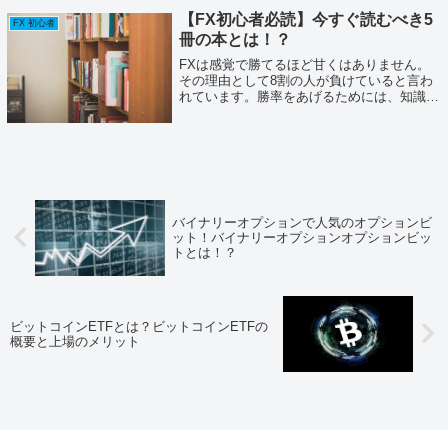
と...
【FX初心者必読】今すぐ読むべき5
FX 初心者
冊の本とは！？
FXは感覚で勝てるほど甘くはありません。
その理由として8割の人が負けていると言わ
れています。勝率をあげるためには、知識を
身につけることが重要です。基本を理解し、
実践を繰り返すことで初めて実力が身につく
のです。「FXを始める前だけど、どの本
を...
バイナリーオプションで人気のオプションビ
ット！バイナリーオプションオプションビッ
トとは！？
ビットコインETFとは？ビットコインETFの
概要と上場のメリット