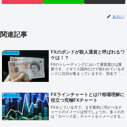
あおい
関連記事
FXのポンドが殺人通貨と呼ばれるワ
FX ノウハウ
ケは！？
FXのトレーディングにおいて通貨選びは重
要です。イギリス国内だけで使われているポ
ンドに注目が集まっていますが、別名で「殺
人通貨」とも呼ばれています。殺人通貨と呼
ばれているのに、なぜ人気があるのか？その
理由を解明していきます。ポンドとは？イ
ギ...
FXラインチャートとは!?相場理解に
FX ノウハウ
役立つ究極FXチャート
FXをしている方で、まず最初に浮かべるチ
ャートのイメージは何でしょうか。多くの方
は「ローソク足」チャートをイメージするこ
とでしょう。ローソク足は、高値、底値、ヒ
ゲなどあらゆる面で価格を分析するのに役立