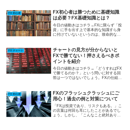
に、FXを学ぶにあたって本で学ぼうと考
えている方もいらっしゃるのではないで
しょうか。自分のペースで学んでいきた
FX初心者は勝つために基礎知識
FX 初心者
いという方にとって...
は必要？FX基礎知識とは？
今日の値動きはコチラ→FXに限らず「投
資」に手を出す上で基本的な知識すら身
に付けていないというのは、致命的な状
況になるリスクがあります。ただ、それ
を身に付けていなかったからといって
100％成功しないということではありませ
チャートの見方が分からないと
FX チャート
ん。特にFXは初心者...
FXで勝てない！押さえるべきポ
イントを紹介
今日の値動きはコチラ→「どうすればFX
で勝てるのか？」という問いに対する回
答は一つではないでしょう。FXの仕組み
を単純に表現すれば結果（勝率）は1/2で
すが、実際にはそれよりもずっと低くな
る人が大勢います。ほんの一握りの人だ
FXのフラッシュクラッシュにご
FX 初心者
けがFXで勝って...
用心！過去の例と対策について
「FXは投資であり、リスクもある。」こ
の言葉は何回も耳にしたことがあるでし
ょう。しかし、「こんなこと絶対あり得
ない」と思うような事態がFXでは過去何
回もありました。それが「フラッシュク
ラッシュ」と呼ばれる現象です。突然、