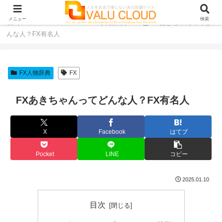
メニュー
検索
ホーム
FX
FX人物辞典
FXあきちゃんってど
んな人？FX有名人
FX人物辞典
FX
FXあきちゃんってどんな人？FX有名人
X
Facebook
はてブ
Pocket
LINE
コピー
2025.01.10
目次