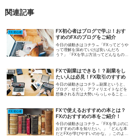
関連記事
FX初心者はブログで学ぶ！おす
FX 初心者
すめのFXのブログをご紹介
今日の値動きはコチラ→「FXってどうや
って理解を深めていけば良いんだろ
う？」「FXを学ぶ方法ってどんなものが
あるだろう？」「どんなブログを読んだ
ら良いんだろう？」このように、FXを始
めるにあたってどのように学んでいけば
FXで副業はできる！？副業をし
副業
良いのか悩んでいる方も...
たい人は必見！FX取引のすすめ
今日の値動きはコチラ→副業というと、
ブログ、せどり、アフィリエイトなどを
想像される方は大勢いらっしゃることで
しょう。でも、昼間に会社員として働い
ている人にとって副業をすることは非常
に大変です。会社で業務をこなし、疲れ
FXで使えるおすすめの本とは？
FX 初心者
切った体に鞭打って作業を...
FXのおすすめの本をご紹介！
今日の値動きはコチラ→「FXを学ぶのに
おすすめの本を知りたい。」「どんな本
だとFXが学びやすいのかな。」このよう