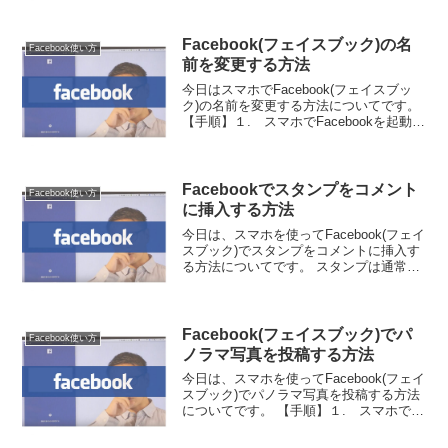
の , をタップします。３. ページ下部ま
でスクロールし、「ログアウト」...
Facebook(フェイスブック)の名
Facebook使い方
前を変更する方法
今日はスマホでFacebook(フェイスブッ
ク)の名前を変更する方法についてです。
【手順】１. スマホでFacebookを起動し
ます。２. 画面右下のをタップします。
3. 画面を下にスクロールし、「設定」
をタップし、「アカウント設定」をタ
ッ...
Facebookでスタンプをコメント
Facebook使い方
に挿入する方法
今日は、スマホを使ってFacebook(フェイ
スブック)でスタンプをコメントに挿入す
る方法についてです。 スタンプは通常の
投稿には挿入することは出来ず、あくま
でコメントにのみ挿入可能です。【手
順】１. スマホで「Facebook」を起動し
ま...
Facebook(フェイスブック)でパ
Facebook使い方
ノラマ写真を投稿する方法
今日は、スマホを使ってFacebook(フェイ
スブック)でパノラマ写真を投稿する方法
についてです。 【手順】１. スマホで
「Facebook」を起動します。２. タイム
ラインの投稿画面で、「写真」をタップ