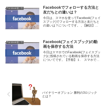
します。３. パノラマ写真を選択しま...
Facebookでフォローする方法と
Facebook使い方
友だちとの違いは？
今日は、スマホを使ってFacebook(フェイ
スブック)でフォローする方法と友だちと
の違いは？についてです。 , 【解説】
Facebookで「友だち」になるには相手の
承認が必要ですが、「フォロー」するだ
けなら、一方的に相手の投稿を自分のタ
イ...
Facebook(フェイスブック)の動
Facebook使い方
画を保存する方法
今日はスマホでのFacebook(フェイスブッ
ク)に投稿されている動画を保存する方法
についてです。【手順】１. スマホで
Facebookを起動します。２. 動画の投稿
の「シェア」をタップして、「リンクを
コピー」をタップします。３. Fac...
バイナリーオプション 勝利の3ロジック
とは？