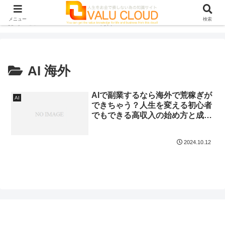
メニュー
検索
ホーム
AI
AI 海外
AI 海外
AIで副業するなら海外で荒稼ぎが
AI
できちゃう？人生を変える初心者
でもできる高収入の始め方と成功
事例
2024.10.12