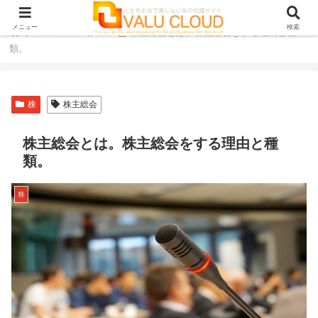
メニュー
検索
ホーム
株
株主総会とは。株主総会をする理由と種
類。
株
株主総会
株主総会とは。株主総会をする理由と種
類。
株