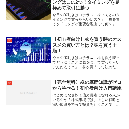
ングはこの2つ！タイミングを見
極めて取引に勝つ
今日の値動きはコチラ→「株ってどのタ
イミングで買ったらいいの？」「株を買
うタイミングが重要な理由って何？」
「タイミングを見極めるにはどうしたら
いいの？」株式投資を始めたばかりの人
は、タイミングを気にせずに購入すると
【初心者向け】株を買う時のオス
株
いう方もいるかもしれません...
スメの買い方とは？株を買う手
順！
今日の値動きはコチラ→「株を買う時っ
てどうゆうことに気をつけて買ったらい
いんだろう？」「株を買うって決めたけ
ど、どうゆう考えで株を買ったらいいの
かわからない…」このように、株式投資
を始めよう！と思ったけれど、株を買う
【完全無料】株の基礎知識がゼロ
株
時にどのような考えや根拠...
から学べる！初心者向け入門講座
はじめになぜ株で億万長者になれる人が
いるのか？株式市場では、正しい戦略と
深い知識を持って投資を行うことで、短
期間で大きな利益を得ることが可能で
す。例えば、「元祖カリスマデイトレー
ダー」として有名な株之助氏は、わずか
300万円の初期資金を1年...