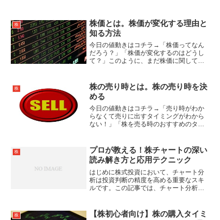
株価とは。株価が変化する理由と
株
知る方法
今日の値動きはコチラ→「株価ってなん
だろう？」「株価が変化するのはどうし
て？」このように、まだ株価に関して詳
しくない方は株価とは何か、株価が変化
するのはなぜかということに興味がある
のではないでしょうか。株価についての
株の売り時とは。株の売り時を決
株
知識を持っているとニュー...
める
今日の値動きはコチラ→「売り時がわか
らなくて売りに出すタイミングがわから
ない！」「株を売る時のおすすめのタイ
ミングってあるの？」株式投資を始めた
ばかりの方の中には、株の売り時につい
てよくわからないという方も多くいらっ
プロが教える！株チャートの深い
株
しゃるのではないでしょう...
読み解き方と応用テクニック
はじめに株式投資において、チャート分
析は投資判断の精度を高める重要なスキ
ルです。この記事では、チャート分析の
基本から応用まで、具体例を交えながら
段階的に解説していきます。チャートの
基本チャートは株価の動きを視覚化した
【株初心者向け】株の購入タイミ
株
グラフです。 縦軸: 価...