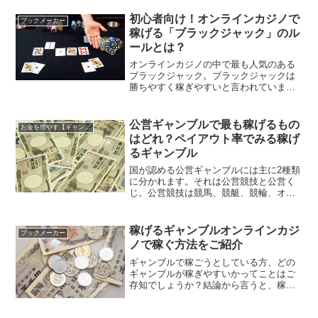
わけスクラッチ宝くじにフォーカスして
その当たった方に共通する買い方をご紹
初心者向け！オンラインカジノで
ブックメーカー
介致します。スクラッチ宝...
稼げる「ブラックジャック」のル
ールとは？
オンラインカジノの中で最も人気のある
ブラックジャック。ブラックジャックは
勝ちやすく稼ぎやすいと言われています
が、それがなぜかご存知ですか？その秘
密はペイアウト率にあります。ペイアウ
ト率が高ければ高いほど勝ちやすくな
公営ギャンブルで最も稼げるもの
お金を増やす【ギャンブル】
り、ブラックジャックのペイ...
はどれ？ペイアウト率でみる稼げ
るギャンブル
国が認める公営ギャンブルには主に2種類
に分かれます。それは公営競技と公営く
じ。公営競技は競馬、競艇、競輪、オー
トレースの4種類です。公営くじはTOTO
やロト、宝くじです。パチンコやパチス
ロもよくギャンブルと言われますが、正
稼げるギャンブルオンラインカジ
ブックメーカー
式にはゲームであり...
ノで稼ぐ方法をご紹介
ギャンブルで稼ごうとしている方、どの
ギャンブルが稼ぎやすいかってことはご
存知でしょうか？結論から言うと、稼げ
るギャンブルはオンラインカジノとブッ
クメーカーです。ネットギャンブルとい