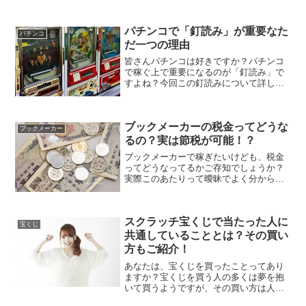
パチンコで「釘読み」が重要なた
パチンコ
だ一つの理由
皆さんパチンコは好きですか？パチンコ
で稼ぐ上で重要になるのが「釘読み」で
すよね？今回この釘読みについて詳しく
解説していこうと思います。「釘読み」
する上で重要ポイントをご紹介いたしま
すので、是非最後までご覧になってくだ
ブックメーカーの税金ってどうな
さい。パチンコで稼ぐ上で...
ブックメーカー
るの？実は節税が可能！？
ブックメーカーで稼ぎたいけども、税金
ってどうなってるかご存知でしょうか？
実際このあたりって曖昧でよく分からな
いですよね。しかし、「払わなくてい
い」と考えている人は要注意です。稼い
だ分、必ず税金はかかってきます。なの
スクラッチ宝くじで当たった人に
で払う前提でいてください。...
宝くじ
共通していることとは？その買い
方もご紹介！
あなたは、宝くじを買ったことってあり
ますか？宝くじを買う人の多くは夢を抱
いて買うようですが、その買い方は人そ
れぞれです。今回そんな宝くじでもとり