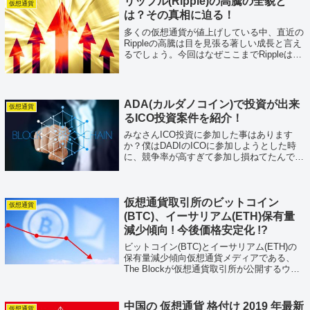
リップル(Ripple)の高騰の全貌と
仮想通貨
は？その真相に迫る！
多くの仮想通貨が値上げしている中、直近の
Rippleの高騰は目を見張る著しい成長と言え
るでしょう。今回はなぜここまでRippleは高
騰したのか、そしてなにが理由なのかを紐解
いていきたいと思います。Ripple高騰の理由
とは？理由としては、大...
ADA(カルダノコイン)で投資が出来
仮想通貨
るICO投資案件を紹介！
みなさんICO投資に参加した事はあります
か？僕はDADIのICOに参加しようとした時
に、競争率が高すぎて参加し損ねてたんです
が、DADIは現状でICO時の半分以下の価格に
なっている状況だったので、ICO時の価格の
半分の価格になった時にトーク...
仮想通貨取引所のビットコイン
仮想通貨
(BTC)、イーサリアム(ETH)保有量
減少傾向 ! 今後価格安定化 !?
ビットコイン(BTC)とイーサリアム(ETH)の
保有量減少傾向仮想通貨メディアである、
The Blockが仮想通貨取引所が公開するウォ
レットを調査しました。その結果、過去3カ
月で見た場合、ビットコイン（BTC）とイー
サリアム（ETH）の保有...
中国の 仮想通貨 格付け 2019 年最新
仮想通貨