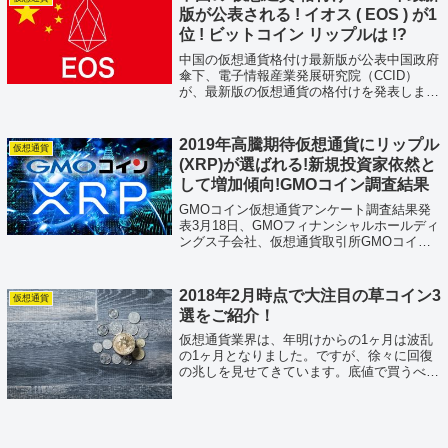
版が公表される ! イオス ( EOS ) が1
位 ! ビットコイン リップルは !?
中国の仮想通貨格付け最新版が公表中国政府
傘下、電子情報産業発展研究院（CCID）
が、最新版の仮想通貨の格付けを発表しまし
た。これは、2019年最初の格付けとなりま
す。EOSが最も高い評価を得ており、主要通
貨である、ビットコイン（BTC）は1...
2019年高騰期待仮想通貨にリップル
仮想通貨
(XRP)が選ばれる!新規投資家依然と
して増加傾向!GMOコイン調査結果
GMOコイン仮想通貨アンケート調査結果発
表3月18日、GMOフィナンシャルホールディ
ングス子会社、仮想通貨取引所GMOコイン
が、ユーザー1万人を対象として仮想通貨に
関するアンケートの調査結果を公表しまし
た。約70%もの投資家が仮想通貨の今後...
2018年2月時点で大注目の草コイン3
仮想通貨
選をご紹介！
仮想通貨業界は、年明けからの1ヶ月は波乱
の1ヶ月となりました。ですが、徐々に回復
の兆しを見せてきています。底値で買うべ
き、と口を揃えて言いますが、実際に底値で
買うのはそう簡単ではありません。今回は、
そんな回復の兆しを見せる相場の中で特に見
逃...