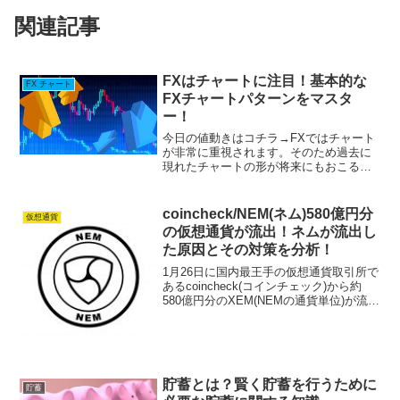
関連記事
FXはチャートに注目！基本的な
FX チャート
FXチャートパターンをマスタ
ー！
今日の値動きはコチラ→FXではチャート
が非常に重視されます。そのため過去に
現れたチャートの形が将来にもおこる可
能性が非常に高いのです。大勢の投資家
が重視するチャートパターンを知ってい
れば、まだまだトレンドは続いていくか
coincheck/NEM(ネム)580億円分
仮想通貨
も、ここで反転する可能...
の仮想通貨が流出！ネムが流出し
た原因とその対策を分析！
1月26日に国内最王手の仮想通貨取引所で
あるcoincheck(コインチェック)から約
580億円分のXEM(NEMの通貨単位)が流出
し、過去最大の被害として大きな話題と
なりました。今回の記事は何故この事件
が起こったのか、その経緯と現状、そ
し...
貯蓄とは？賢く貯蓄を行うために
貯蓄