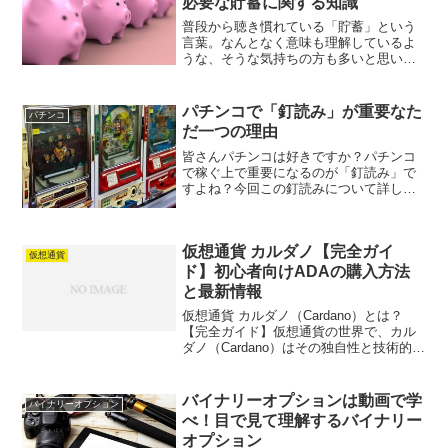
必要な貯蓄に関する知識
普段から聴き慣れている「貯蓄」という
言葉。なんとなく意味も理解しているよ
うな、そうな気持ちの方も多いと思いま
す。しかし、「貯蓄と貯金の違いはなん
ですか？」と問われた時、即座に明確な
回答をすることができる人はどれだけい
パチンコで「釘読み」が重要なた
パチンコ
るでしょうか。同じ意味じ...
だ一つの理由
皆さんパチンコは好きですか？パチンコ
で稼ぐ上で重要になるのが「釘読み」で
すよね？今回この釘読みについて詳しく
解説していこうと思います。「釘読み」
する上で重要ポイントをご紹介いたしま
すので、是非最後までご覧になってくだ
仮想通貨 カルダノ【完全ガイ
さい。パチンコで稼ぐ上で...
仮想通貨
ド】初心者向けADAの購入方法
と最新情報
仮想通貨 カルダノ（Cardano）とは？
【完全ガイド】仮想通貨の世界で、カル
ダノ（Cardano）はその独自性と技術的な
進歩で注目を集めています。この記事で
は、カルダノの基本情報から技術的な特
徴、ユースケース、投資のポイントまで
バイナリーオプションは動画で学
バイナリーオプション
を詳しく解...
べ！目で見て理解するバイナリー
オプション