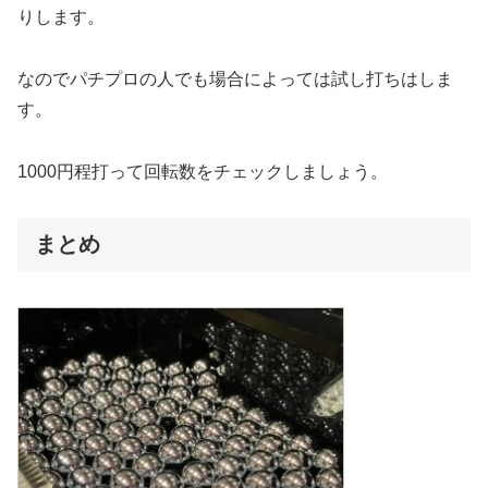
りします。
なのでパチプロの人でも場合によっては試し打ちはしま
す。
1000円程打って回転数をチェックしましょう。
まとめ