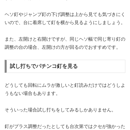
ヘソ釘やジャンプ釘の下げ調整は上から見ても気づきにく
いので、台に着席して釘を横から見るようにしましょう。
また、左開けと右開けですが、同じヘソ幅で同じ寄り釘の
調整の台の場合、左開けの方が回るのでおすすめです。
試し打ちでパチンコ釘を見る
どうしても回転にムラが激しいと釘読みだけではどうしよ
うもない場合もあります。
そういった場合試し打ちをしてみるしかありません。
釘がプラス調整だったとしても台次第ではクセが強かった