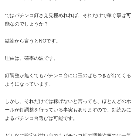
ではパチンコ釘さえ見極めれれば、それだけで稼ぐ事は可
能なのでしょうか？
結論から言うとNOです。
理由は、確率の波です。
釘調整が無くてもパチンコ台に出玉のばらつきが出てくる
ようになっています。
しかし、それだけでは稼げないと言っても、ほとんどのホ
ールが釘調整を行っている事実もありますので、釘読みに
よるパチンコ台選びは可能です。
どんなに設定が甘い台でもパチンコ釘の調整次第では一気