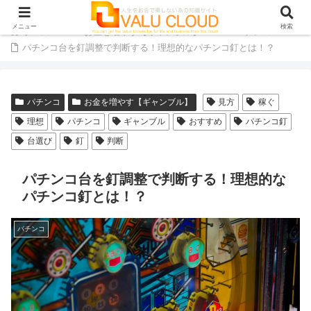
メニュー
検索
ホーム
お金を増やす【ギャンブル】
パチンコ
パチンコ台を釘調整で判断する！理想的なパチンコ釘とは！？
パチンコ
お金を増やす【ギャンブル】
見方
稼ぐ
理想
パチンコ
ギャンブル
おすすめ
パチンコ釘
台選び
釘
判断
パチンコ台を釘調整で判断する！理想的な
パチンコ釘とは！？
パチンコ