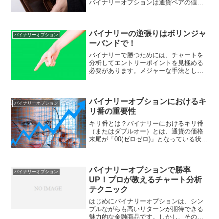
バイナリーオプションは通貨ペアの値動
きによって左右されるので、メジャーな
通貨ペアがどんな風に動くか、把握して
おいたほうが取引の精度が高くなりま
バイナリーの逆張りはボリンジャ
す。どの通貨ペアがいいのか...
バイナリーオプション
ーバンドで！
バイナリーで勝つためには、チャートを
分析してエントリーポイントを見極める
必要があります。メジャーな手法として
は順張り・逆張りが挙げられますね。初
心者はシンプルな順張りに目が行きがち
ですが、逆張りの特徴も理解しておくと
バイナリーオプションにおけるキ
さらなる勝率アップに繋が...
バイナリーオプション
リ番の重要性
キリ番とは？バイナリーにおけるキリ番
（またはダブルオー）とは、通貨の価格
末尾が「00(ゼロゼロ)」となっている状況
のことを言います。ドル円の場合であれ
ば114.100, 115.300, 110.700などです。
このように末尾が「00」とな...
バイナリーオプションで勝率
バイナリーオプション
UP！プロが教えるチャート分析
テクニック
はじめにバイナリーオプションは、シン
プルながらも高いリターンが期待できる
魅力的な金融商品です。しかし、その高