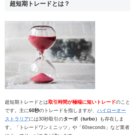
超短期トレードとは？
超短期トレードとは
取引時間が極端に短いトレード
のこと
です。主に
60秒
のトレードを指しますが、
ハイローオー
ストラリア
には30秒取引の
ターボ（turbo）
も存在しま
す。「トレードワンミニッツ」や「60seconds」など業者