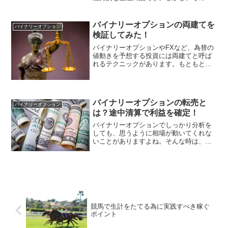
いリターンの裏には、高いリスクも潜ん
でいます。成功するためには、相場の動
きを正確に予測することが不可欠です。
バイナリーオプションの両建てを
バイナリーオプション
そこで重要となるのが、チ...
検証してみた！
バイナリーオプションやFXなど、為替の
値動きを予想する投資には両建てと呼ば
れるテクニックがあります。もともとは
FXのテクニックであり、経験のあるトレ
ーダーならば誰もが聞いたことのあるく
らい有名なものです。この両建てです
が、インターネットで調...
バイナリーオプションの転売と
バイナリーオプション
は？途中清算で利益を確定！
バイナリーオプションでしっかり分析を
しても、思うように相場が動いてくれな
いことがありますよね。そんな時は、転
売という機能が便利です。これを使えば
損失を抑えることができるので、強力な
武器になります。では、転売機能につい
て詳しくお話ししていきま...
競馬で生計をたてる為に実践すべき稼ぐ
ポイント