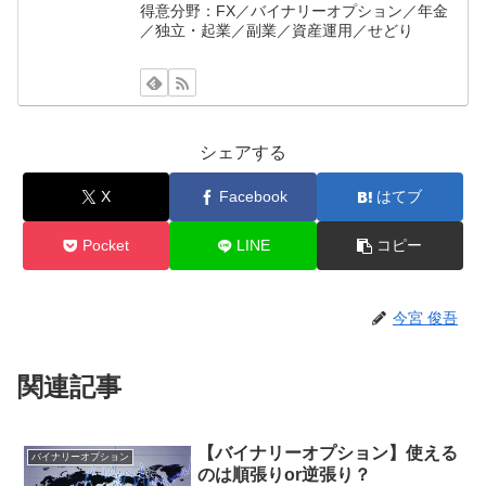
得意分野：FX／バイナリーオプション／年金
／独立・起業／副業／資産運用／せどり
シェアする
X
Facebook
はてブ
Pocket
LINE
コピー
今宮 俊吾
関連記事
【バイナリーオプション】使える
バイナリーオプション
のは順張りor逆張り？