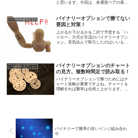
と思います。今回は、各通貨ペアの基本
から初心者にオススメの通貨ペアをご紹
介します。バイナリーオプションにおけ
る通貨ペアの基本バイナリーオプション
バイナリーオプションで勝てない
バイナリーオプション
で通貨ペアを選ぶ際に、も...
要因と対策！
上がるか下がるかを二択で予想する「ハ
イロー」方式が主流のバイナリーオプシ
ョン。意気込んで取引したのはいいもの
の、なぜか負けてはいませんか？そこに
は意外な落とし穴がありました。今回は
バイナリーオプションで勝てないその理
由と対策をお伝えします。...
バイナリーオプションのチャート
バイナリーオプション
の見方。複数時間足で読み取る！
バイナリーオプションで勝つためにはチ
ャート攻略が重要ですよね。チャートを
理解すれば勝率は自然と上がります。今
回は初心者にも分かりやすい、チャート
の見方についてお話ししていきます。さ
っそく見ていきましょう。チャートの基
本知識チャートとは過去の...
バイナリーで勝率の良いインジ組み合わ
せ