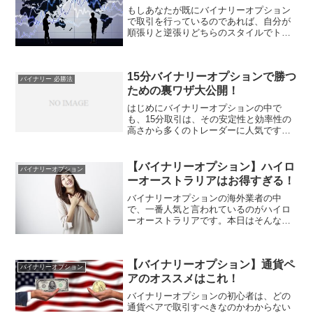
もしあなたが既にバイナリーオプション
で取引を行っているのであれば、自分が
順張りと逆張りどちらのスタイルでトレ
ードしているか理解していますか？ま
た、それぞれの取引スタイルが使いやす
い場面と使いにくい場面があることは知
15分バイナリーオプションで勝つ
っているでしょうか。今回は...
バイナリー 必勝法
ための裏ワザ大公開！
はじめにバイナリーオプションの中で
も、15分取引は、その安定性と効率性の
高さから多くのトレーダーに人気です。
しかし、成功するためには、適切な戦略
とリスク管理が不可欠です。この記事で
は、15分取引を成功させるための詳細な
【バイナリーオプション】ハイロ
バイナリーオプション
戦略と、注意すべき点に...
ーオーストラリアはお得すぎる！
バイナリーオプションの海外業者の中
で、一番人気と言われているのがハイロ
ーオーストラリアです。本日はそんなハ
イローオーストラリアが選ばれる理由の
ひとつ、キャッシュバックキャンペーン
に焦点を当てた内容です。ハイローオー
【バイナリーオプション】通貨ペ
ストラリアのキャッシュバッ...
バイナリーオプション
アのオススメはこれ！
バイナリーオプションの初心者は、どの
通貨ペアで取引すべきなのかわからない