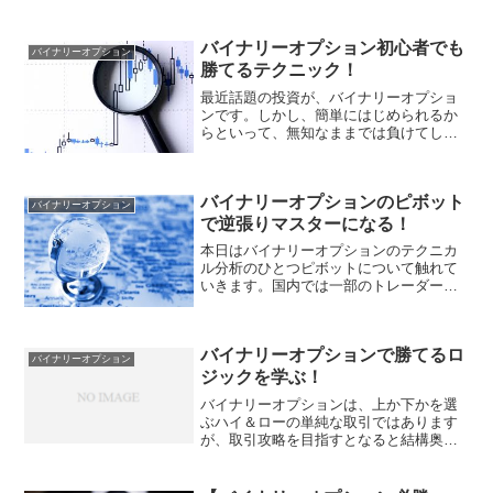
バイナリーオプション初心者でも
バイナリーオプション
勝てるテクニック！
最近話題の投資が、バイナリーオプショ
ンです。しかし、簡単にはじめられるか
らといって、無知なままでは負けてしま
います。あくまでも、バイナリーオプシ
ョンは「投資」なのですから、リスクも
あります。きちんとした知識をもって始
バイナリーオプションのピボット
めるべきです。バイナリー...
バイナリーオプション
で逆張りマスターになる！
本日はバイナリーオプションのテクニカ
ル分析のひとつピボットについて触れて
いきます。国内では一部のトレーダーし
か使っていませんが、海外で愛用してい
るトレーダーは多いです。ピボットを使
った相場分析方法を覚えていきましょ
バイナリーオプションで勝てるロ
う。バイナリーオプションの...
バイナリーオプション
ジックを学ぶ！
バイナリーオプションは、上か下かを選
ぶハイ＆ローの単純な取引ではあります
が、取引攻略を目指すとなると結構奥が
深いもの。中には負けの連続を喫してい
る人もいるかもしれません。そんな時こ
そ、ロジックを使うべきです。今回は、