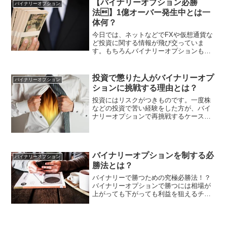
【バイナリーオプション必勝
バイナリーオプション
ロジックでこそバイナリー...
法】1億オーバー発生中とは一
体何？
今日では、ネットなどでFXや仮想通貨な
ど投資に関する情報が飛び交っていま
す。もちろんバイナリーオプションもそ
のなかのひとつ。様々な手法や運用方法
があるなか、かなり異色な存在でありな
がら最近よく見かける1億オーバー発生中
投資で懲りた人がバイナリーオプ
バイナリーオプション
という言葉をご存知でし...
ションに挑戦する理由とは？
投資にはリスクがつきものです。一度株
などの投資で苦い経験をした方が、バイ
ナリーオプションで再挑戦するケースも
あるようです。バイナリーオプションも
同じ投資ですが、一体何が違うのでしょ
うか？本日はバイナリーオプションが、
投資初心者だけでなく経験...
バイナリーオプションを制する必
バイナリーオプション
勝法とは？
バイナリーで勝つための究極必勝法！？
バイナリーオプションで勝つには相場が
上がっても下がっても利益を狙えるチャ
ンスがあるそんな魅力的な金融商品が
「バイナリーオプション」です。『バイ
ナリー（binary)』とは『二進法』の意味
で『0』か『1』の...