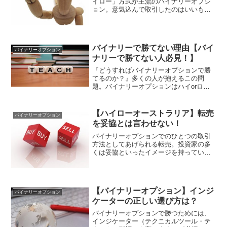
イロー」方式が主流のバイナリーオプシ
ョン。意気込んで取引したのはいいもの
の、なぜか負けてはいませんか？そこに
は意外な落とし穴がありました。今回は
バイナリーオプションで勝てないその理
由と対策をお伝えします。...
バイナリーで勝てない理由【バイ
バイナリーオプション
ナリーで勝てない人必見！】
『どうすればバイナリーオプションで勝
てるのか？』多くの人が抱えるこの問
題。バイナリーオプションはハイorロー
を選択する非常にシンプルな投資方法
で、その誰でも簡単に出来るという理由
から個人投資家に人気な投資方法に１つ
【ハイローオーストラリア】転売
バイナリーオプション
です。しかし、多くの人が抱...
を妥協とは言わせない！
バイナリーオプションでのひとつの取引
方法としてあげられる転売。投資家の多
くは妥協といったイメージを持っていま
すが、その実態はどうなっているのでし
ょうか。今回はハイローオーストラリア
における転売について解説していきま
す。ハイローオーストラリア...
【バイナリーオプション】インジ
バイナリーオプション
ケーターの正しい選び方は？
バイナリーオプションで勝つためには、
インジケーター（テクニカルツール・テ