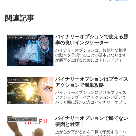
関連記事
バイナリーオプションで使える勝
バイナリーオプション
率の良いインジケーター
バイナリーオプションは、短期的な相場
の動きを予想することが基本となります
が勝率を上げるためにはトレンドフォロ
ー系のインジケーターを基本として、攻
略していく必要があります。今回は実際
に勝率を上げることのできたインジケー
バイナリーオプションはプライス
ターをご紹介します！勝率...
バイナリー 攻略
アクションで簡単攻略
バイナリーオプションにおけるプライス
アクションプライスアクションと聞いて
パッと頭に浮かぶ方はバイナリーオプシ
ョンの達人ではないでしょうか？おそら
く多くの方がプライスアクションと聞い
てもピンときていないと思いますので、
バイナリーオプションで勝てない
バイナリーオプション
プライスアクションについ...
要因と対策！
上がるか下がるかを二択で予想する「ハ