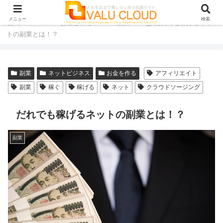
メニュー
検索
ホーム
お金を作る
副業
だれでも稼げるネッ
トの副業とは！？
副業
ネットビジネス
お金を作る
アフィリエイト
副業
稼ぐ
稼げる
ネット
クラウドソージング
だれでも稼げるネットの副業とは！？
副業