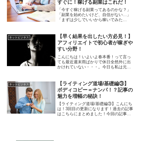
すぐに！稼げる副業はこれだ！
「今すぐ稼げる副業ってあるのかな？」
「副業を始めたいけど、自信がない…」
「まずは少しでいいから稼いでみた
い！」このように、副業は始めたいけど
自信がなくてなかなか始められないとい
う方もいらっしゃるのではないでしょう
【早く結果を出したい方必見！】
ネットビジネス
か。副業をするとなると、相当...
アフィリエイトで初心者が稼ぎや
すい分野！
こんにちは！いよいよ春本番！って言っ
ても最近週末雨ばかりで休日全然外に出
かけれていない・・・。今日も私は元気
です。アーリーです。以前の記事のアフ
ィリエイトは詐欺！？そう言われている
理由とは？アフィリエイトで稼ぐ為に時
【ライティング道場/基礎編③】
ネットビジネス
間がかかるという話をしま...
ボディコピー＝ナンパ！？記事の
魅力を増幅の秘訣！
【ライティング道場/基礎編③】こんにち
は！3回目の更新になります！過去の記事
はこちらにまとめました！今回の記事
も、ライティング基礎編という事で、前
回までの流れを引き継ぐ更新になります
ので、過去の記事をお読みで無い方は、
まず、過去記事に目を通...