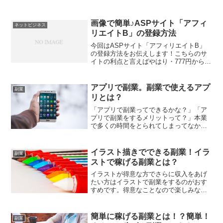
画像で簡単♪ASPサイト「アフィ
ネットビジネス
リエイトB」の登録方法
今回はASPサイト「アフィリエイトB」
の登録方法をお伝えします！こちらのサ
イトの利点と言えばやはり・777円から換
金が可能という点・報酬に消費税分が上
乗せされる点この2つが何よりでしょう。
更に健康系、美容系を中心に信頼性の高
アプリで副業。副業で使えるアプ
副業
い案件が非常に多...
リとは？
「アプリで副業ってできるかな？」「ア
プリで副業をするメリットって？」本業
で多くの時間をとられてしまってなかな
か副業に時間をとれない！と悩んでいる
方もいらっしゃるのではないでしょう
か。そんな時におすすめしたいのがアプ
イラスト描きでできる副業！イラ
副業
リを活用した副業です。アプ...
ストで稼げる副業とは？
イラストが得意な方でさらに収入をあげ
たい方はイラストで副業をするのがおす
すめです。得意なことなので楽しみなが
ら副業できますし、スキルも伸ばすこと
ができます。イラストと一言で言っても
種類はたくさんあります。イラストを使
簡単に稼げる副業とは！？簡単！
副業
ったおすすめの副業をご紹...