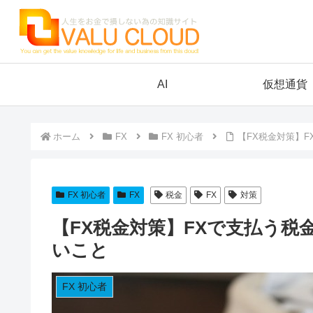
AI
仮想通貨
ホーム
FX
FX 初心者
【FX税金対策】
FX 初心者
FX
税金
FX
対策
【FX税金対策】FXで支払う
いこと
FX 初心者