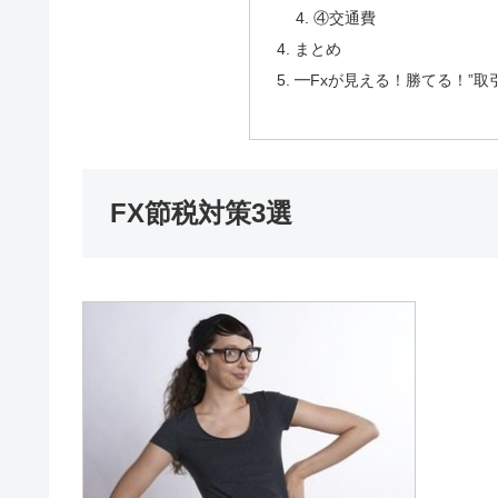
④交通費
まとめ
━Fxが見える！勝てる！”
FX節税対策3選