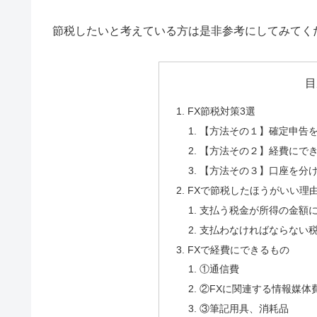
節税したいと考えている方は是非参考にしてみてく
目
FX節税対策3選
【方法その１】確定申告
【方法その２】経費にで
【方法その３】口座を分
FXで節税したほうがいい理
支払う税金が所得の金額
支払わなければならない
FXで経費にできるもの
①通信費
②FXに関連する情報媒体
③筆記用具、消耗品