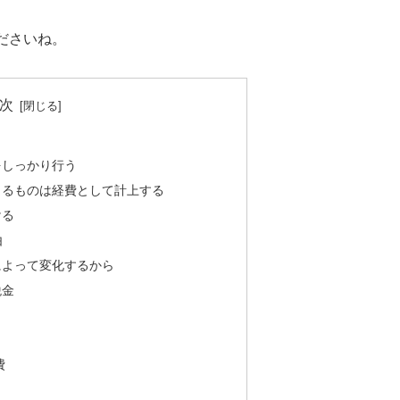
ださいね。
次
をしっかり行う
きるものは経費として計上する
ける
由
によって変化するから
税金
費