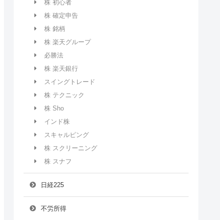
株 初心者
株 確定申告
株 銘柄
株 楽天グループ
必勝法
株 楽天銀行
スイングトレード
株 テクニック
株 Sho
インド株
スキャルピング
株 スクリーニング
株 スナフ
日経225
不労所得