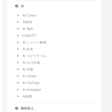
AI
AI Canva
天秤AI
AI 海外
ChatGPT
AI ショート動画
AI 絵本
AI スピリチャル
AI ロゴ作成
AI 作曲
AI Vtuber
AI YouTube
AI Instagram
AI副業
権利収入