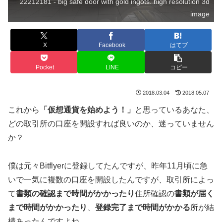
22212181 - big safe door with gold ingots. high resolution 3d
image
X
Facebook
はてブ
Pocket
LINE
コピー
2018.03.04
2018.05.07
これから
「仮想通貨を始めよう！」
と思っているあなた、
どの取引所の口座を開設すれば良いのか、迷っていません
か？
僕は元々Bitflyerに登録してたんですが、昨年11月頃に急
いで一気に複数の口座を開設したんですが、取引所によっ
て
書類の確認まで時間がかかったり
住所確認の
書類が届く
まで時間がかかったり
、
登録完了まで時間がかかる
所が結
構あったんですよね。