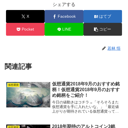
シェアする
X
Facebook
はてブ
Pocket
LINE
コピー
若林 悟
関連記事
仮想通貨2018年9月のおすすめ銘
仮想通貨
柄！仮想通貨2018年9月のおすす
め銘柄をご紹介！
今日の値動きはコチラ→「そろそろまた
仮想通貨を手に入れたいな。」「最近値
上がりが期待されている仮想通貨ってな
んだろう？」このように、新たに仮想通
貨を手に入れるにあたってどの仮想通貨
が値上がりを期待されているのか気にな
2018年期待のアルトコイン3銘
仮想通貨