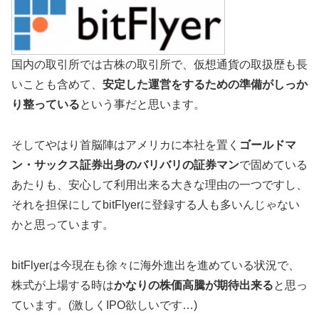
国内の取引所では古株の取引所で、仮想通貨の取扱歴も長
いことも含めて、
安定した運営をするための準備がしっか
り整っている
という事だと思います。
そしてやはり首脳陣はアメリカに本社を置く
ゴールドマ
ン・サックス証券出身のバリバリの証券マン
で固めている
あたりも、安心して利用出来る大きな理由の一つですし、
それを担保にしてbitFlyerに登録する人も多いんじゃない
かと思っています。
bitFlyerは今現在も徐々に海外進出を進めている状況で、
株式が上場する時は
かなりの株価高騰が期待出来る
と思っ
ています。(激しくIPO欲しいです…)