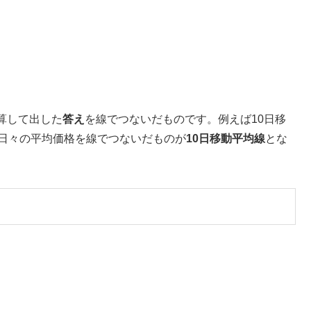
算して出した
答え
を線でつないだものです。例えば10日移
、日々の平均価格を線でつないだものが
10日移動平均線
とな