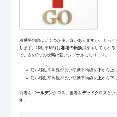
移動平均線はいくつか使い方がありますが、もっと
します。移動平均線は
相場の転換点
を示してくれる
で、次の2つの状態は強いシグナルになります。
短い移動平均線が長い移動平均線を
下
から
上
短い移動平均線が長い移動平均線を
上
から
下
前者を
ゴールデンクロス
、後者を
デッドクロス
とい
す。