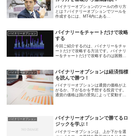
バイナリーオプションのツールの作り方
とは？バイナリーオプションでツールを
作成するには、MT4内にある
「MetaEditor（メタエディター）」を起
動します。プログラムを作成する前に初
期設定をしましょう。「MetaEditor」を
バイナリーをチャートだけで攻略
バイナリーオプション
立ち上げたら...
する
今回ご紹介するのは、バイナリーをチャ
ートだけで攻略する方法です。バイナリ
ーをチャートだけで攻略するのは困難だ
と言われています。しかし、しっかりト
レンドを読み取り、チャートの動きの癖
を分析することができれば、比較的勝率
バイナリーオプションは経済指標
バイナリーオプション
の良い結果は残せるのでは...
を読んで勝つ！
バイナリーオプションは通貨の価格が上
がるか、下がるかを予想する投資です。
通貨の価格は国の景気によって変動する
のは当たり前の話ですよね。そのため、
経済指標を読むことがトレンドを予測す
るヒントとなります。経済指標と聞くと
難しそうなイメージがある...
バイナリーオプションで勝てるロ
バイナリーオプション
ジックを学ぶ！
バイナリーオプションは、上か下かを選