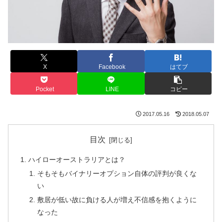
X
Facebook
はてブ
Pocket
LINE
コピー
2017.05.16
2018.05.07
目次
ハイローオーストラリアとは？
そもそもバイナリーオプション自体の評判が良くな
い
敷居が低い故に負ける人が増え不信感を抱くように
なった