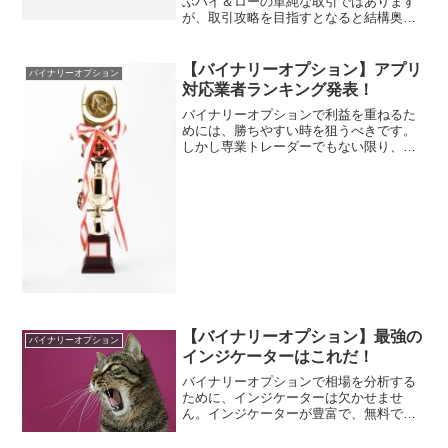
ぶハイ＆ローの単純な取引ではあります
が、取引攻略を目指すとなると結構奥が
深いもの。中には負けの連続を喫してい
る人もいるかもしれません。そんな時こ
そ、ロジックを使うべきです。今回は、
【バイナリーオプション】アプリ
バイナリーオプション
ロジックでこそバイナリー...
対応業者ランキング発表！
バイナリーオプションで利益を重ねるた
めには、勝ちやすい時を狙うべきです。
しかし専業トレーダーでもない限り、パ
ソコンの前で常に張り付いているのは負
担がかかりすぎます。それならバイナリ
ーオプションでもアプリを導入するべき
です。アプリならば常に為...
【バイナリーオプション】最強の
バイナリーオプション
インジケーターはこれだ！
バイナリーオプションで相場を分析する
ために、インジケーターは欠かせませ
ん。インジケーターが豊富で、無料で使
用できるチャートツールといえば、mt4で
す。主に、トレンド系・オシレーター系