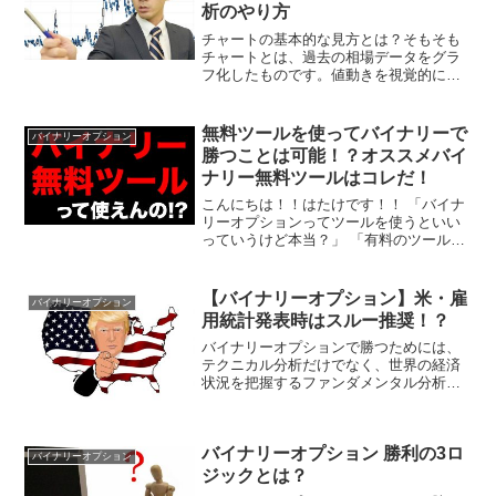
析のやり方
チャートの基本的な見方とは？そもそも
チャートとは、過去の相場データをグラ
フ化したものです。値動きを視覚的に捉
えることができるため、予測する上で役
に立ちます。世界中の投資家がチャート
を見ながら取引をしているため、過去の
無料ツールを使ってバイナリーで
バイナリーオプション
相場の動きは投資家の動向...
勝つことは可能！？オススメバイ
ナリー無料ツールはコレだ！
こんにちは！！はたけです！！ 「バイナ
リーオプションってツールを使うといい
っていうけど本当？」 「有料のツールと
無料のツールがあるみたいだけど、やっ
ぱり有料ルールじゃなきゃいけないのか
な」 「ツールってよく分からないから怖
【バイナリーオプション】米・雇
バイナリーオプション
い」このように、バ...
用統計発表時はスルー推奨！？
バイナリーオプションで勝つためには、
テクニカル分析だけでなく、世界の経済
状況を把握するファンダメンタル分析も
必要です。中でも米・雇用統計発表時は
相場が大きく時間帯でもあるので、無計
画にエントリーすると危険です。雇用統
バイナリーオプション 勝利の3ロ
計の発表が重要な理由とエ...
バイナリーオプション
ジックとは？