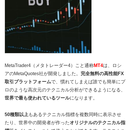
MetaTrader4（メタトレーダー4）こと通称
MT4
は、ロシ
アのMetaQuotes社が開発しました。
完全無料の高性能FX
取引プラットフォーム
で、
慣れてしまえば誰でも簡単にプ
ロのような高次元のテクニカル分析ができるようになる、
世界で最も使われているツール
になります。
50種類以上
もあるテクニカル指標を複数同時に表示させ
たり、世界中の開発者が作った
オリジナルのテクニカル指