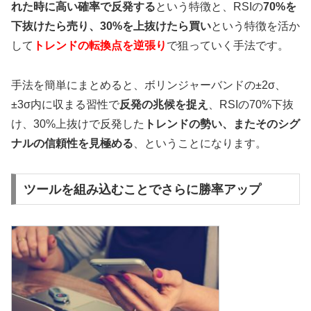
れた時に高い確率で反発する
という特徴と、RSIの
70%を
下抜けたら売り、30%を上抜けたら買い
という特徴を活か
して
トレンドの転換点を逆張り
で狙っていく手法です。
手法を簡単にまとめると、ボリンジャーバンドの±2σ、
±3σ内に収まる習性で
反発の兆候を捉え
、RSIの70%下抜
け、30%上抜けで反発した
トレンドの勢い、またそのシグ
ナルの信頼性を見極める
、ということになります。
ツールを組み込むことでさらに勝率アップ