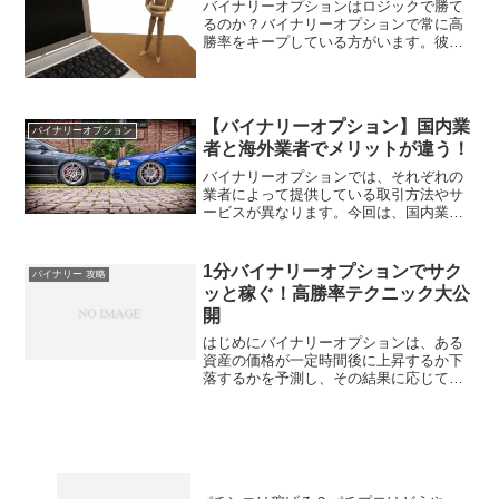
バイナリーオプションはロジックで勝て
るのか？バイナリーオプションで常に高
勝率をキープしている方がいます。彼ら
は運まかせでトレードをしている訳では
ありません。それぞれ経験と知識に基づ
いた「ロジック」を持っているのです。
勝率アップに欠かせないこ...
【バイナリーオプション】国内業
バイナリーオプション
者と海外業者でメリットが違う！
バイナリーオプションでは、それぞれの
業者によって提供している取引方法やサ
ービスが異なります。今回は、国内業者
と海外業者に分けて、違いを解説してい
きたいと思います。国内業者と海外業者
の違い国内業者と海外業者の主な違いは3
1分バイナリーオプションでサク
バイナリー 攻略
つです。 取引時間（間...
ッと稼ぐ！高勝率テクニック大公
開
はじめにバイナリーオプションは、ある
資産の価格が一定時間後に上昇するか下
落するかを予測し、その結果に応じて利
益を得る金融商品です。その中でも、わ
ずか1分で結果が出る「1分バイナリーオ
プション」は、そのスピード感から多く
のトレーダーを魅了して...