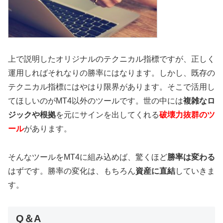
上で説明したオリジナルのテクニカル指標ですが、正しく
運用しればそれなりの勝率にはなります。しかし、既存の
テクニカル指標にはやはり限界があります。そこで活用し
てほしいのがMT4以外のツールです。世の中には
複雑なロ
ジックや根拠
を元にサインを出してくれる
破壊力抜群のツ
ール
があります。
そんなツールをMT4に組み込めば、驚くほど
勝率は変わる
はずです。勝率の変化は、もちろん
資産に直結
していきま
す。
Q＆A